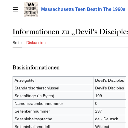
Zum
Inhalt
Massachusetts Teen Beat In The 1960s
Hauptmenü
springen
Informationen zu „Devil's Disciple
Seite
Diskussion
Basisinformationen
Anzeigetitel
Devil's Disciples
Standardsortierschlüssel
Devil's Disciples
Seitenlänge (in Bytes)
109
Namensraumkennnummer
0
Seitenkennnummer
297
Seiteninhaltssprache
de - Deutsch
Seiteninhaltsmodell
Wikitext