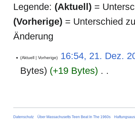
Legende:
(Aktuell)
= Untersch
(Vorherige)
= Unterschied zu
Änderung
21.
16:54, 21. Dez. 2
Aktuell
Vorherige
Dezember
2025
Bytes
+19 Bytes
‎
K
e
i
n
e
B
Datenschutz
Über Massachusetts Teen Beat In The 1960s
Haftungsaus
e
a
r