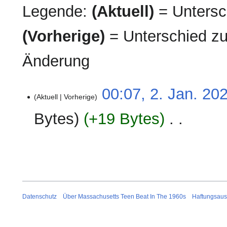
Legende:
(Aktuell)
= Untersch
(Vorherige)
= Unterschied zu
Änderung
2.
00:07, 2. Jan. 20
Aktuell
Vorherige
Januar
2026
Bytes
+19 Bytes
‎
K
e
i
n
e
B
Datenschutz
Über Massachusetts Teen Beat In The 1960s
Haftungsaus
e
a
r