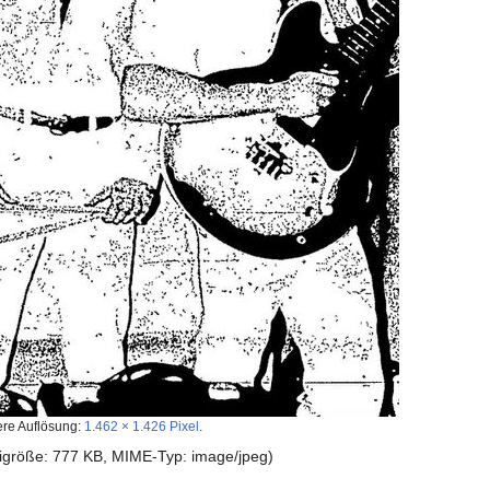
ere Auflösung:
1.462 × 1.426 Pixel
.
teigröße: 777 KB, MIME-Typ:
image/jpeg
)