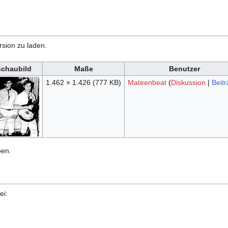
rsion zu laden.
schaubild
Maße
Benutzer
1.462 × 1.426
(777 KB)
Mateenbeat
(
Diskussion
|
Beit
ben.
ei: