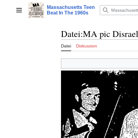
Zum
Massachusetts Teen
Inhalt
Hauptmenü
Beat In The 1960s
springen
Datei
:
MA pic Disrael
Datei
Diskussion