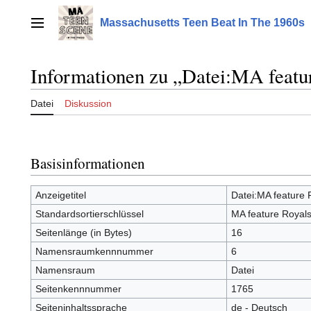
Zum
Inhalt
Massachusetts Teen Beat In The 1960s
Hauptmenü
springen
Informationen zu „Datei:MA featur
Datei
Diskussion
Basisinformationen
Anzeigetitel
Datei:MA feature 
Standardsortierschlüssel
MA feature Royals
Seitenlänge (in Bytes)
16
Namensraumkennnummer
6
Namensraum
Datei
Seitenkennnummer
1765
Seiteninhaltssprache
de - Deutsch