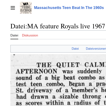
Zum
Inhalt
Massachusetts Teen Beat In The 1960s
Hauptmenü
springen
Datei
:
MA feature Royals live 1967
Datei
Diskussion
Datei
Dateiversione