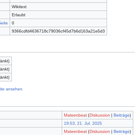
Wikitext
Erlaubt
eite
0
9366cdfd4636718c79036cf45d7b6d163a21e5d3
änkt)
änkt)
änkt)
ite ansehen.
Mateenbeat
(
Diskussion
|
Beiträge
)
19:53, 21. Jul. 2025
Mateenbeat
(
Diskussion
|
Beiträge
)