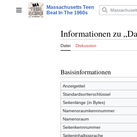
Zum
Massachusetts Teen
Inhalt
Hauptmenü
Beat In The 1960s
springen
Informationen zu „Da
Datei
Diskussion
Basisinformationen
Anzeigetitel
Standardsortierschlüssel
Seitenlänge (in Bytes)
Namensraumkennnummer
Namensraum
Seitenkennnummer
Seiteninhaltssprache