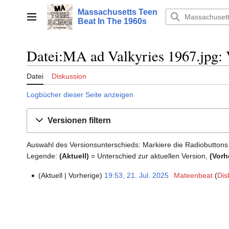
Zum
Massachusetts Teen
Inhalt
Hauptmenü
Beat In The 1960s
springen
Datei:MA ad Valkyries 1967.jpg: 
Datei
Diskussion
Logbücher dieser Seite anzeigen
Versionen filtern
Auswahl des Versionsunterschieds: Markiere die Radiobuttons
Legende:
(Aktuell)
= Unterschied zur aktuellen Version,
(Vorh
Aktuell
Vorherige
19:53, 21. Jul. 2025
‎
Mateenbeat
Dis
21.
K
Juli
e
2025
i
n