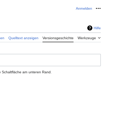
Anmelden
Meine W
Hilfe
sen
Quelltext anzeigen
Versionsgeschichte
Werkzeuge
e Schaltfläche am unteren Rand.