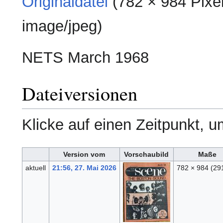
Originaldatei
‎
(782 × 984 Pixe
image/jpeg
)
NETS March 1968
Dateiversionen
Klicke auf einen Zeitpunkt, u
Version vom
Vorschaubild
Maße
aktuell
21:56, 27. Mai 2026
782 × 984
(29