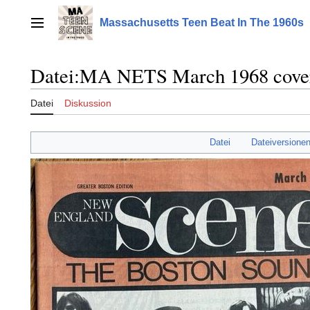
Zum
Inhalt
Massachusetts Teen Beat In The 1960s
Hauptmenü
springen
Datei
:
MA NETS March 1968 cover
Datei
Diskussion
Datei
Dateiversione