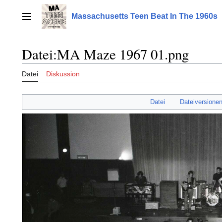
Zum
Inhalt
Massachusetts Teen Beat In The 1960s
Hauptmenü
springen
Datei
:
MA Maze 1967 01.png
Datei
Diskussion
Datei
Dateiversione