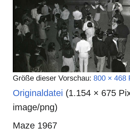
Größe dieser Vorschau:
800 × 468 
Originaldatei
‎
(1.154 × 675 Pi
image/png
)
Maze 1967