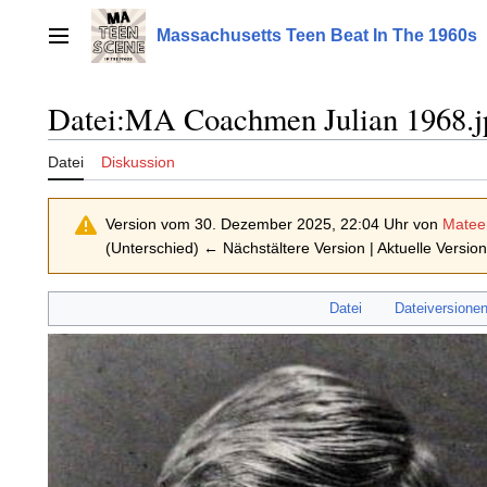
Zum
Inhalt
Massachusetts Teen Beat In The 1960s
Hauptmenü
springen
Datei
:
MA Coachmen Julian 1968.j
Datei
Diskussion
Version vom 30. Dezember 2025, 22:04 Uhr von
Matee
(Unterschied) ← Nächstältere Version | Aktuelle Versio
Datei
Dateiversione