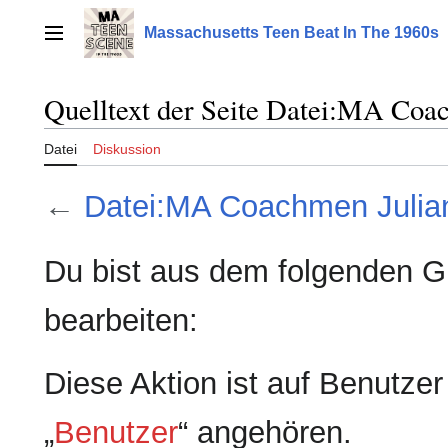
Zum
Inhalt
Massachusetts Teen Beat In The 1960s
Hauptmenü
springen
Quelltext der Seite Datei:MA Coa
Datei
Diskussion
←
Datei:MA Coachmen Julia
Du bist aus dem folgenden Gr
bearbeiten:
Diese Aktion ist auf Benutze
„
Benutzer
“ angehören.