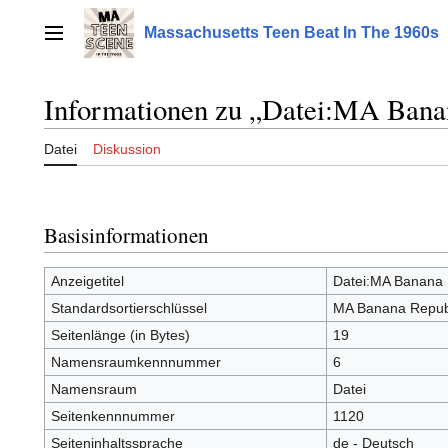
Zum
Inhalt
Massachusetts Teen Beat In The 1960s
Hauptmenü
springen
Informationen zu „Datei:MA Bana
Datei
Diskussion
Basisinformationen
Anzeigetitel
Datei:MA Banana 
Standardsortierschlüssel
MA Banana Republ
Seitenlänge (in Bytes)
19
Namensraumkennnummer
6
Namensraum
Datei
Seitenkennnummer
1120
Seiteninhaltssprache
de - Deutsch