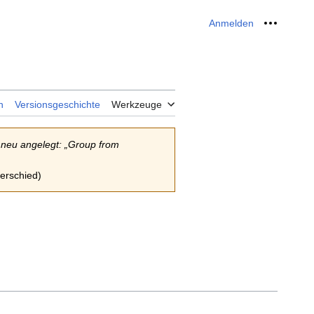
Anmelden
Meine W
n
Versionsgeschichte
Werkzeuge
 neu angelegt: „Group from
terschied)