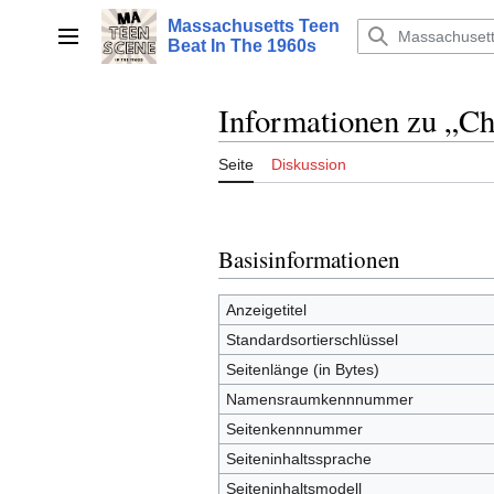
Zum
Massachusetts Teen
Inhalt
Hauptmenü
Beat In The 1960s
springen
Informationen zu „C
Seite
Diskussion
Basisinformationen
Anzeigetitel
Standardsortierschlüssel
Seitenlänge (in Bytes)
Namensraumkennnummer
Seitenkennnummer
Seiteninhaltssprache
Seiteninhaltsmodell