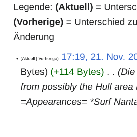
Legende:
(Aktuell)
= Untersch
(Vorherige)
= Unterschied zu
Änderung
21.
17:19, 21. Nov. 2
Aktuell
Vorherige
November
2024
Bytes
+114 Bytes
‎
Die
from possibly the Hull area 
=Appearances= *Surf Nanta