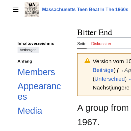
Zum
Inhalt
Massachusetts Teen Beat In The 1960s
Hauptmenü
springen
Bitter End
Inhaltsverzeichnis
Seite
Diskussion
Verbergen
Version vom 10
Anfang
Beiträge
)
(
→‎Ap
Members
(
Unterschied
)
←
Appearanc
Nächstjüngere 
es
A group from 
Media
1967.