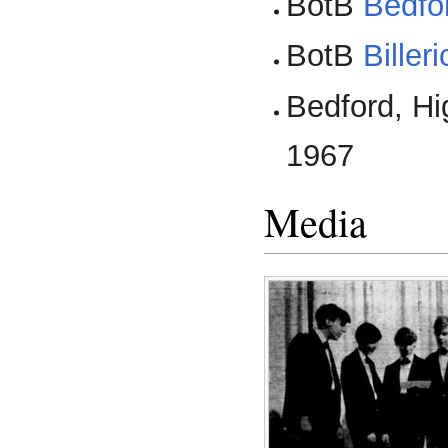
BotB
Bedfo
BotB
Biller
Bedford, Hi
1967
Media