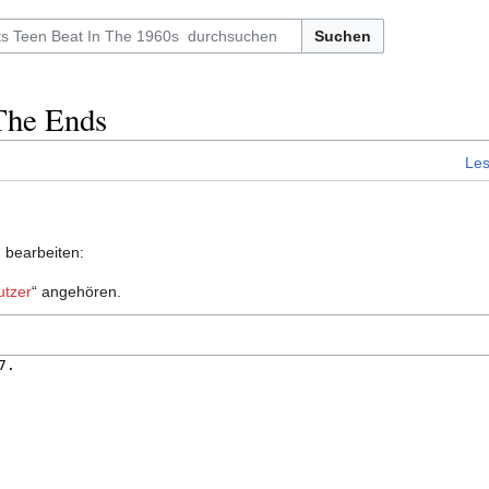
Suchen
 The Ends
Le
u bearbeiten:
utzer
“ angehören.