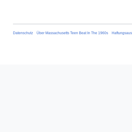
n
g
Datenschutz
Über Massachusetts Teen Beat In The 1960s
Haftungsaus