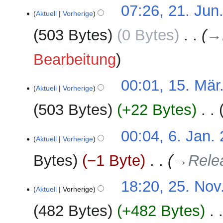
K
07:26, 21. Jun
e
Aktuell
Vorherige
i
503 Bytes
0 Bytes
‎
→‎
n
e
Bearbeitung
B
e
a
15.
00:01, 15. Mär
Aktuell
Vorherige
r
März
b
2026
503 Bytes
+22 Bytes
‎
e
i
K
6.
00:04, 6. Jan.
t
e
Aktuell
Vorherige
Januar
u
i
2026
n
Bytes
−1 Byte
‎
→‎Rele
n
g
e
s
25.
18:20, 25. Nov
B
z
Aktuell
Vorherige
November
e
u
2024
a
482 Bytes
+482 Bytes
‎
s
r
a