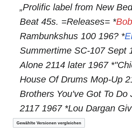
b
„Prolific label from New Be
m
e
m
i
e
Beat 45s. =Releases= *
Bob
t
n
u
f
Rambunkshus 100 196? *
E
n
a
g
s
s
Summertime SC-107 Sept 
s
z
u
u
Alone 2114 later 1967 *"Ch
n
s
g
a
House Of Drums Mop-Up 21
m
m
Brothers You've Got To Do 
e
n
f
2117 1967 *Lou Dargan Gi
a
s
s
u