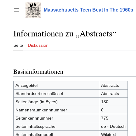
Zum
Inhalt
Massachusetts Teen Beat In The 1960s
Hauptmenü
springen
Informationen zu „Abstracts“
Seite
Diskussion
Basisinformationen
Anzeigetitel
Abstracts
Standardsortierschlüssel
Abstracts
Seitenlänge (in Bytes)
130
Namensraumkennnummer
0
Seitenkennnummer
775
Seiteninhaltssprache
de - Deutsch
Seiteninhaltsmodell
Wikitext